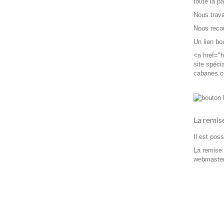
toute la p
Nous trava
Nous reco
Un lien b
<a href="h
site spéc
cabanes.c
La remis
Il est pos
La remise 
webmasteri