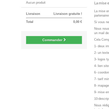
La mise 
Aucun produit
La mise en
Livraison
Livraison gratuite !
partenaires
Total
0,00 €
Si vous ne
Nous nous 
un mail de 
Cela Comp
Commander
1- deux im
2- un text
3- logos 
4- lien sit
6- coordon
7- tarif mi
8- mapage
9- mise en
10-descript
Nous rédig