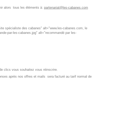
nir alors tous les éléments à:
partenariat@les-cabanes.com
site spécialiste des cabanes" alt="www.les-cabanes.com, le
nde-par-les-cabanes.jpg" alt="recommandé par les-
de clics vous souhaitez vous réinscrire.
nses après nos offres et mails sera facturé au tarif normal de