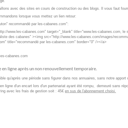
age.
illons avec des sites en cours de construction ou des blogs. Il vous faut four
mmandons lorsque vous mettez un lien retour:
outon" recommandé par les-cabanes.com":
ttp://www.les-cabanes.com" target="_blank" title="www.les-cabanes.com, le 
ialiste des cabanes" ><img src="http://www.les-cabanes.com/images/recomma
om" title="recommandé par les-cabanes.com" border="0" /></a>
e en ligne après un non renouvellement temporaire.
sible qu'après une période sans figurer dans nos annuaires, sans notre apport 
en ligne d'un encart lors d'un partenariat ayant été rompu, demeuré sans répo
ng avec les frais de gestion soit : 45€
en sus de l'abonnement choisi.